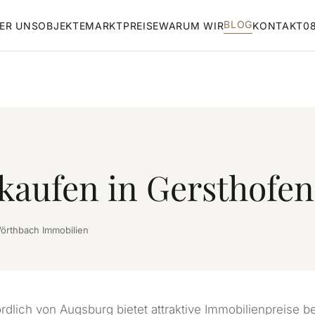
BLOG
ER UNS
OBJEKTE
MARKTPREISE
WARUM WIR
KONTAKT
08
kaufen in Gersthofen
örthbach Immobilien
dlich von Augsburg bietet attraktive Immobilienpreise be