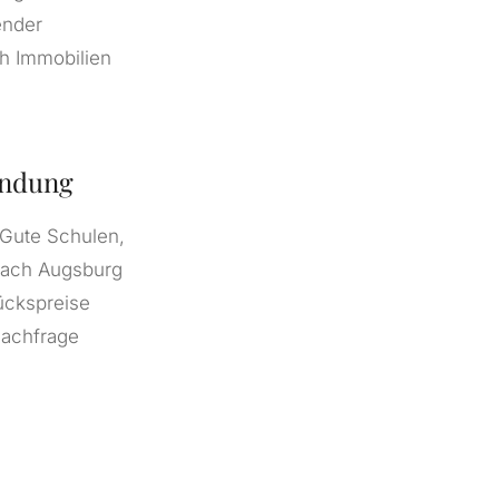
ender
h Immobilien
indung
 Gute Schulen,
nach Augsburg
tückspreise
Nachfrage