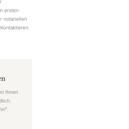
r
m ersten
 notariellen
 Kontaktieren
en
en Ihnen
lich.
/m².