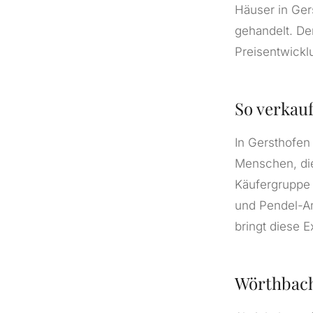
Häuser in Ge
gehandelt. Der
Preisentwickl
So verkauf
In Gersthofen 
Menschen, die
Käufergruppe 
und Pendel-An
bringt diese E
Wörthbach