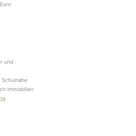
 Euro
er und
e
, Schulnähe
ch Immobilien
ung
.