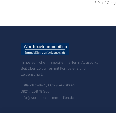
5,0 auf Goog
Ihr persönlicher Immobilienmakler in Augsburg.
Seit über 20 Jahren mit Kompetenz und
Leidenschaft.
Ostlandstraße 5, 86179 Augsburg
0821 / 208 18 300
info@woerthbach-immobilien.de