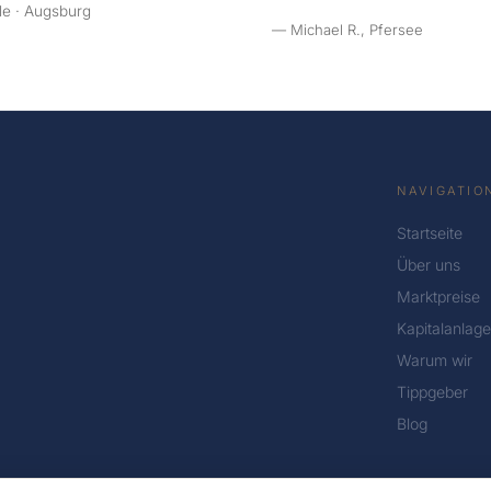
le · Augsburg
— Michael R., Pfersee
NAVIGATIO
Startseite
Über uns
Marktpreise
Kapitalanlage
Warum wir
Tippgeber
Blog