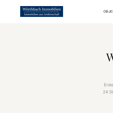
OBJE
W
Erst
24 St