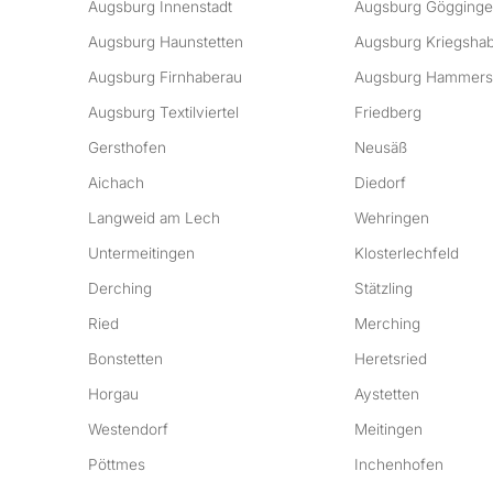
Augsburg Innenstadt
Augsburg Gögging
Augsburg Haunstetten
Augsburg Kriegsha
Augsburg Firnhaberau
Augsburg Hammers
Augsburg Textilviertel
Friedberg
Gersthofen
Neusäß
Aichach
Diedorf
Langweid am Lech
Wehringen
Untermeitingen
Klosterlechfeld
Derching
Stätzling
Ried
Merching
Bonstetten
Heretsried
Horgau
Aystetten
Westendorf
Meitingen
Pöttmes
Inchenhofen