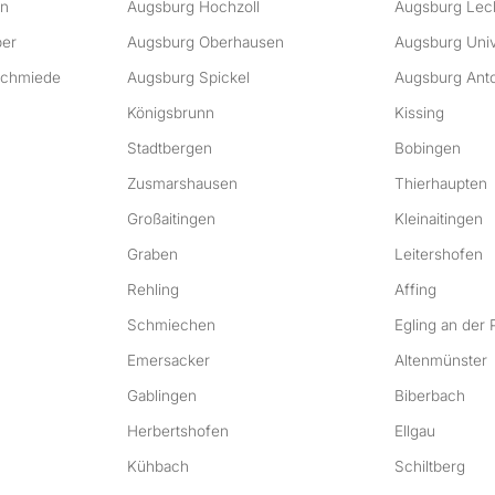
en
Augsburg Hochzoll
Augsburg Lec
ber
Augsburg Oberhausen
Augsburg Unive
chmiede
Augsburg Spickel
Augsburg Anto
Königsbrunn
Kissing
Stadtbergen
Bobingen
Zusmarshausen
Thierhaupten
Großaitingen
Kleinaitingen
Graben
Leitershofen
Rehling
Affing
Schmiechen
Egling an der 
Emersacker
Altenmünster
Gablingen
Biberbach
Herbertshofen
Ellgau
Kühbach
Schiltberg