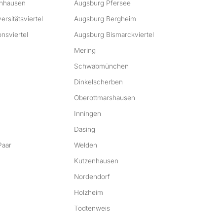
hhausen
Augsburg Pfersee
rsitätsviertel
Augsburg Bergheim
nsviertel
Augsburg Bismarckviertel
Mering
Schwabmünchen
Dinkelscherben
Oberottmarshausen
Inningen
Dasing
Paar
Welden
Kutzenhausen
Nordendorf
Holzheim
Todtenweis