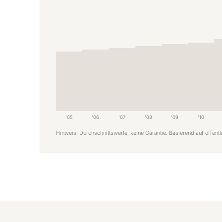
'05
'06
'07
'08
'09
'10
Hinweis: Durchschnittswerte, keine Garantie. Basierend auf öffen