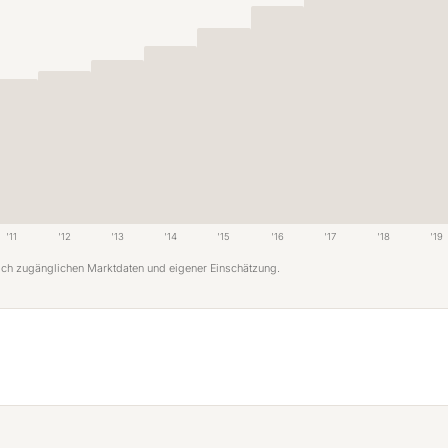
'11
'12
'13
'14
'15
'16
'17
'18
'19
tlich zugänglichen Marktdaten und eigener Einschätzung.