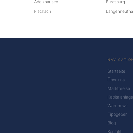
Adelzhausen
Eurasburg
Fischach
Langenneufn
NAVIGATIO
Startseite
Über uns
Marktpreise
Kapitalanlage
Warum wir
Tippgeber
Blog
Kontakt