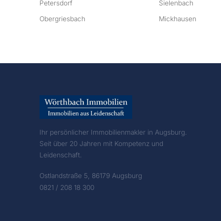
Petersdorf
Sielenbach
Obergriesbach
Mickhausen
Ihr persönlicher Immobilienmakler in Augsburg.
Seit über 20 Jahren mit Kompetenz und
Leidenschaft.
Ostlandstraße 5, 86179 Augsburg
0821 / 208 18 300