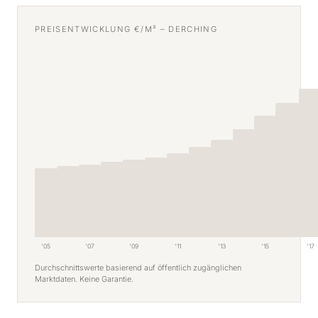
PREISENTWICKLUNG €/M² – DERCHING
'05
'07
'09
'11
'13
'15
'17
Durchschnittswerte basierend auf öffentlich zugänglichen
Marktdaten. Keine Garantie.