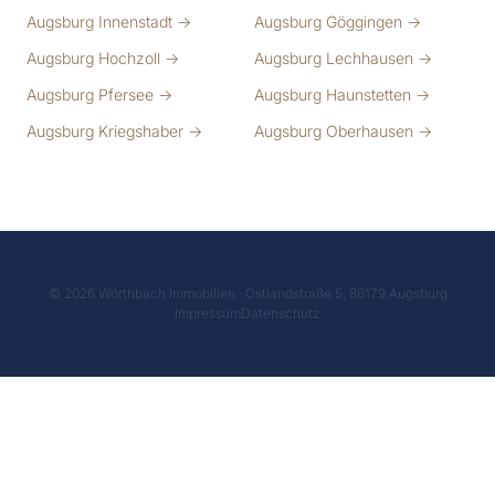
Augsburg Innenstadt →
Augsburg Göggingen →
Augsburg Hochzoll →
Augsburg Lechhausen →
Augsburg Pfersee →
Augsburg Haunstetten →
Augsburg Kriegshaber →
Augsburg Oberhausen →
© 2026 Wörthbach Immobilien · Ostlandstraße 5, 86179 Augsburg
Impressum
Datenschutz