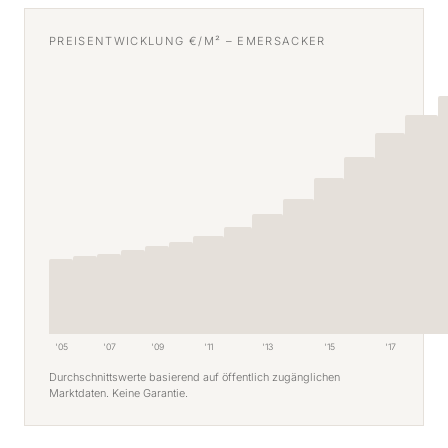
PREISENTWICKLUNG €/M² – EMERSACKER
'05
'07
'09
'11
'13
'15
'17
Durchschnittswerte basierend auf öffentlich zugänglichen
Marktdaten. Keine Garantie.