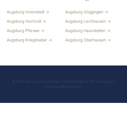
Augsburg Innenstadt →
Augsburg Göggingen →
Augsburg Hochzoll →
Augsburg Lechhausen →
Augsburg Pfersee →
Augsburg Haunstetten →
Augsburg Kriegshaber →
Augsburg Oberhausen →
© 2026 Wörthbach Immobilien · Ostlandstraße 5, 86179 Augsburg
Impressum
Datenschutz