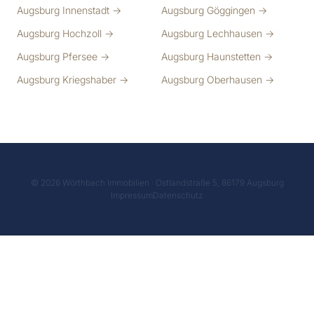
Augsburg Innenstadt →
Augsburg Göggingen →
Augsburg Hochzoll →
Augsburg Lechhausen →
Augsburg Pfersee →
Augsburg Haunstetten →
Augsburg Kriegshaber →
Augsburg Oberhausen →
© 2026 Wörthbach Immobilien · Ostlandstraße 5, 86179 Augsburg
Impressum
Datenschutz