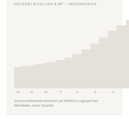
PREISENTWICKLUNG €/M² – INCHENHOFEN
'05
'07
'09
'11
'13
'15
'17
Durchschnittswerte basierend auf öffentlich zugänglichen
Marktdaten. Keine Garantie.