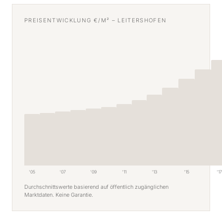
PREISENTWICKLUNG €/M² – LEITERSHOFEN
'05
'07
'09
'11
'13
'15
'17
Durchschnittswerte basierend auf öffentlich zugänglichen
Marktdaten. Keine Garantie.