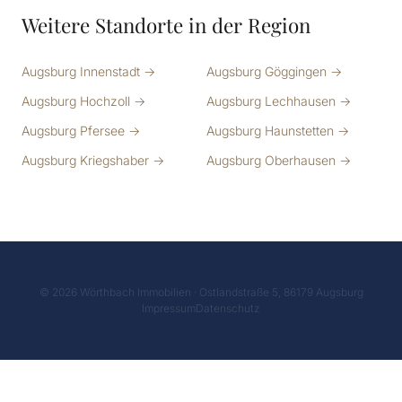
Weitere Standorte in der Region
Augsburg Innenstadt →
Augsburg Göggingen →
Augsburg Hochzoll →
Augsburg Lechhausen →
Augsburg Pfersee →
Augsburg Haunstetten →
Augsburg Kriegshaber →
Augsburg Oberhausen →
© 2026 Wörthbach Immobilien · Ostlandstraße 5, 86179 Augsburg
Impressum
Datenschutz