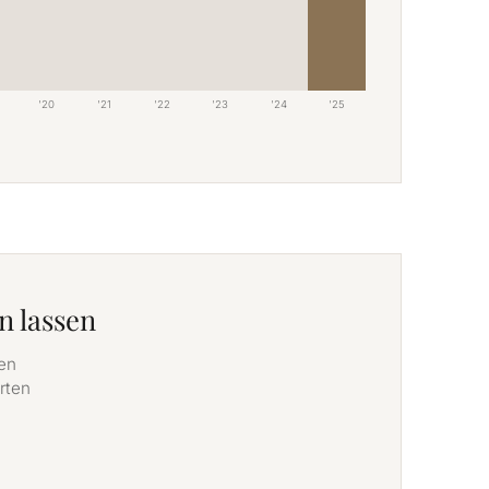
'20
'21
'22
'23
'24
'25
n lassen
den
rten