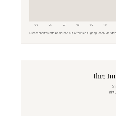
'05
'06
'07
'08
'09
'10
Durchschnittswerte basierend auf öffentlich zugänglichen Marktda
Ihre Im
Si
akt