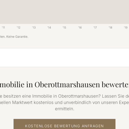
'11
'12
'13
'14
'15
'16
'17
'18
'19
ten. Keine Garantie.
mobilie in Oberottmarshausen bewerte
e besitzen eine Immobilie in Oberottmarshausen? Lassen Sie 
uellen Marktwert kostenlos und unverbindlich von unseren Expe
ermitteln.
KOSTENLOSE BEWERTUNG ANFRAGEN