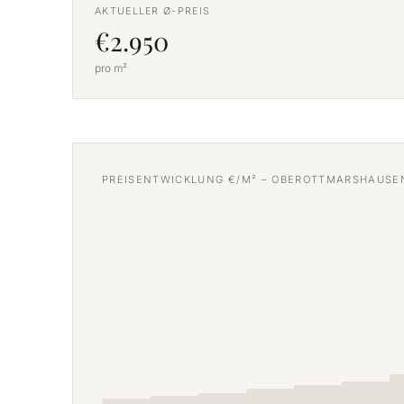
AKTUELLER Ø-PREIS
€2.950
pro m²
PREISENTWICKLUNG €/M² – OBEROTTMARSHAUSE