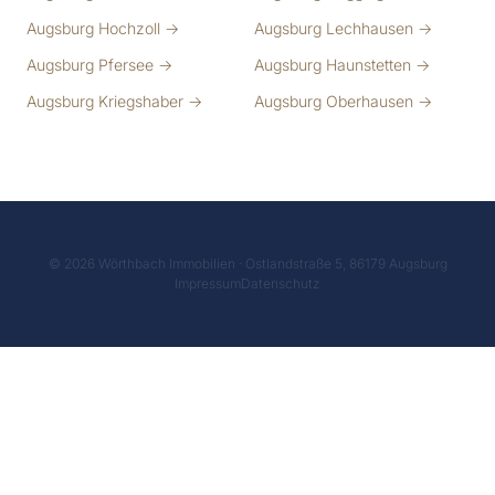
Augsburg Hochzoll →
Augsburg Lechhausen →
Augsburg Pfersee →
Augsburg Haunstetten →
Augsburg Kriegshaber →
Augsburg Oberhausen →
© 2026 Wörthbach Immobilien · Ostlandstraße 5, 86179 Augsburg
Impressum
Datenschutz