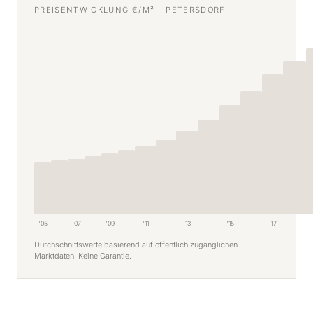
PREISENTWICKLUNG €/M² – PETERSDORF
'05
'07
'09
'11
'13
'15
'17
Durchschnittswerte basierend auf öffentlich zugänglichen
Marktdaten. Keine Garantie.