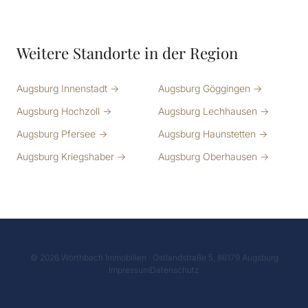
Weitere Standorte in der Region
Augsburg Innenstadt →
Augsburg Göggingen →
Augsburg Hochzoll →
Augsburg Lechhausen →
Augsburg Pfersee →
Augsburg Haunstetten →
Augsburg Kriegshaber →
Augsburg Oberhausen →
© 2026 Wörthbach Immobilien · Ostlandstraße 5, 86179 Augsburg
Impressum
Datenschutz