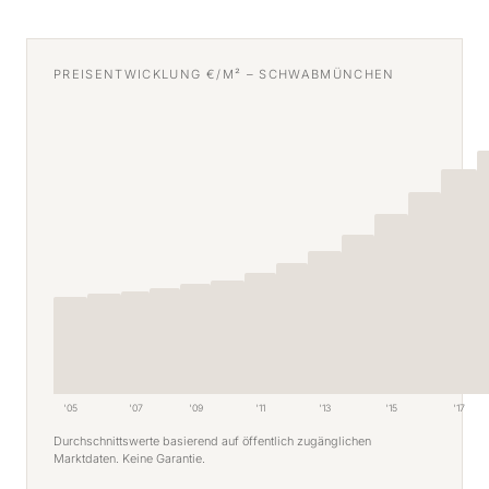
PREISENTWICKLUNG €/M² – SCHWABMÜNCHEN
'05
'07
'09
'11
'13
'15
'17
Durchschnittswerte basierend auf öffentlich zugänglichen
Marktdaten. Keine Garantie.