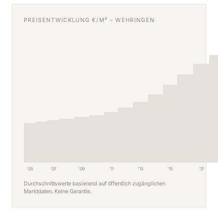
PREISENTWICKLUNG €/M² – WEHRINGEN
'05
'07
'09
'11
'13
'15
'17
Durchschnittswerte basierend auf öffentlich zugänglichen
Marktdaten. Keine Garantie.