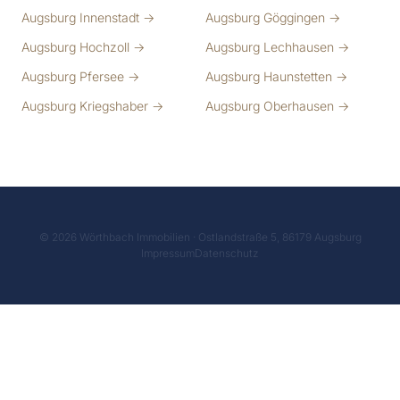
Augsburg Innenstadt →
Augsburg Göggingen →
Augsburg Hochzoll →
Augsburg Lechhausen →
Augsburg Pfersee →
Augsburg Haunstetten →
Augsburg Kriegshaber →
Augsburg Oberhausen →
© 2026 Wörthbach Immobilien · Ostlandstraße 5, 86179 Augsburg
Impressum
Datenschutz