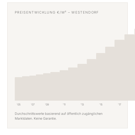
PREISENTWICKLUNG €/M² – WESTENDORF
'05
'07
'09
'11
'13
'15
'17
Durchschnittswerte basierend auf öffentlich zugänglichen
Marktdaten. Keine Garantie.