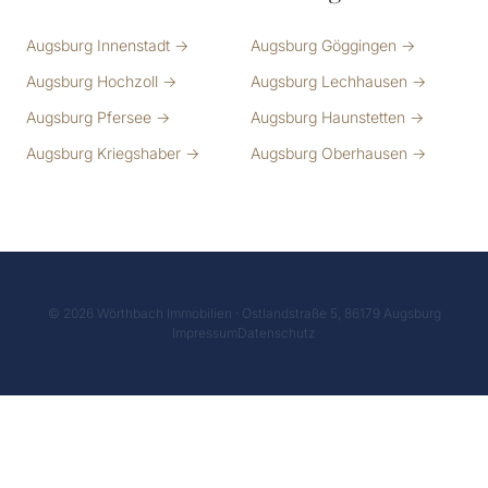
Augsburg Innenstadt →
Augsburg Göggingen →
Augsburg Hochzoll →
Augsburg Lechhausen →
Augsburg Pfersee →
Augsburg Haunstetten →
Augsburg Kriegshaber →
Augsburg Oberhausen →
© 2026 Wörthbach Immobilien · Ostlandstraße 5, 86179 Augsburg
Impressum
Datenschutz