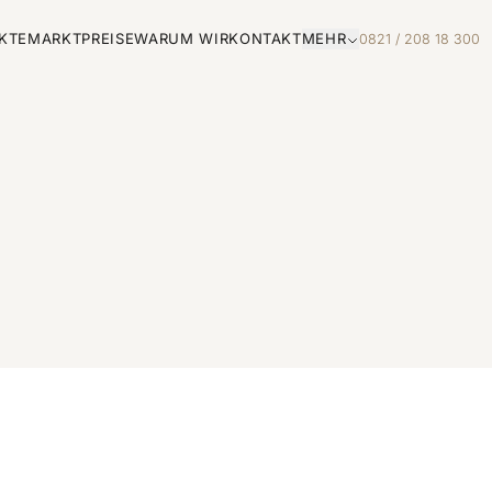
KTE
MARKTPREISE
WARUM WIR
KONTAKT
MEHR
0821 / 208 18 300