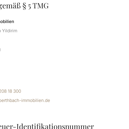
gemäß § 5 TMG
obilien
 Yildirim
g
 208 18 300
erthbach-immobilien.de
euer-Identifikationsnummer