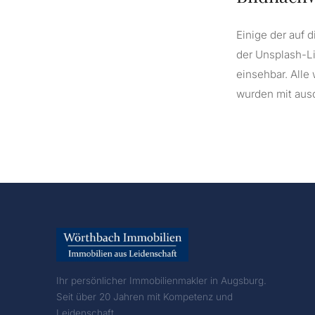
Einige der auf
der Unsplash-Li
einsehbar. Alle
wurden mit aus
Ihr persönlicher Immobilienmakler in Augsburg.
Seit über 20 Jahren mit Kompetenz und
Leidenschaft.