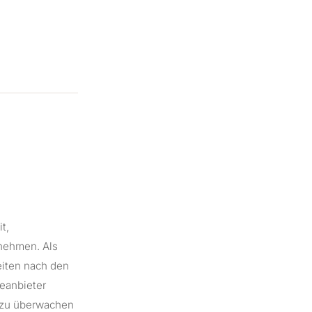
t,
rnehmen. Als
eiten nach den
teanbieter
n zu überwachen