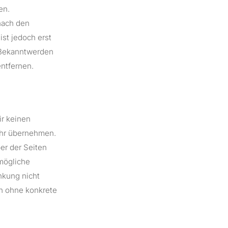
en.
nach den
st jedoch erst
i Bekanntwerden
ntfernen.
ir keinen
ähr übernehmen.
ber der Seiten
 mögliche
nkung nicht
ch ohne konkrete