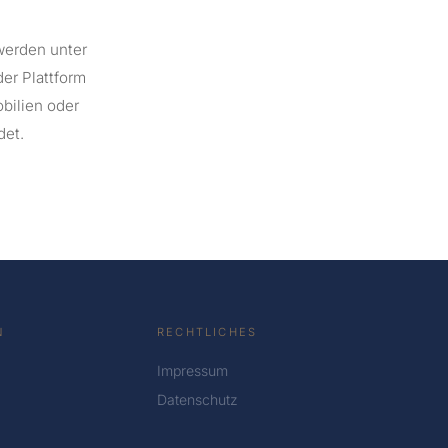
erden unter
der Plattform
bilien oder
det.
N
RECHTLICHES
Impressum
Datenschutz