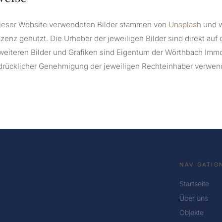
 dieser Website verwendeten Bilder stammen von
Unsplash
und w
zenz genutzt. Die Urheber der jeweiligen Bilder sind direkt auf 
 weiteren Bilder und Grafiken sind Eigentum der Wörthbach Immo
drücklicher Genehmigung der jeweiligen Rechteinhaber verwen
NAVIGATIO
Startseite
Über uns
Objekte