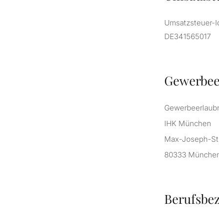
Umsatzsteuer-I
DE341565017
Gewerbee
Gewerbeerlaubn
IHK München
Max-Joseph-Str
80333 Münche
Berufsbe