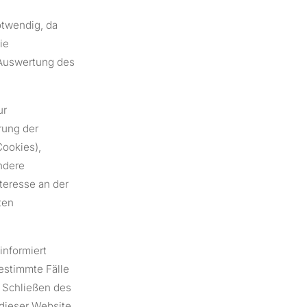
otwendig, da
ie
 Auswertung des
ur
rung der
Cookies),
andere
teresse an der
ten
informiert
estimmte Fälle
 Schließen des
 dieser Website