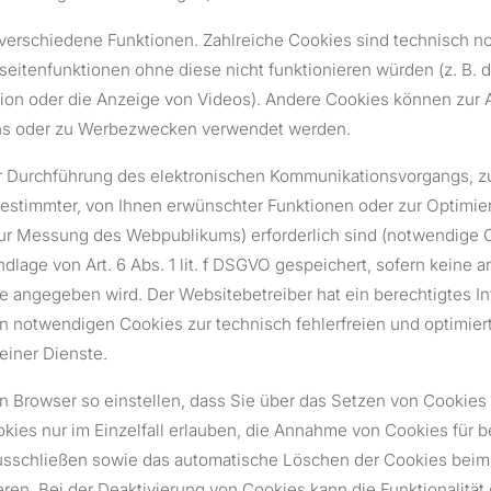
verschiedene Funktionen. Zahlreiche Cookies sind technisch n
itenfunktionen ohne diese nicht funktionieren würden (z. B. d
ion oder die Anzeige von Videos). Andere Cookies können zur
ns oder zu Werbezwecken verwendet werden.
ur Durchführung des elektronischen Kommunikationsvorgangs, z
bestimmter, von Ihnen erwünschter Funktionen oder zur Optimie
zur Messung des Webpublikums) erforderlich sind (notwendige 
dlage von Art. 6 Abs. 1 lit. f DSGVO gespeichert, sofern keine 
 angegeben wird. Der Websitebetreiber hat ein berechtigtes In
 notwendigen Cookies zur technisch fehlerfreien und optimier
einer Dienste.
n Browser so einstellen, dass Sie über das Setzen von Cookies 
ies nur im Einzelfall erlauben, die Annahme von Cookies für b
ausschließen sowie das automatische Löschen der Cookies beim
eren. Bei der Deaktivierung von Cookies kann die Funktionalität