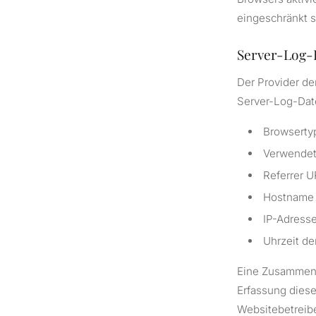
eingeschränkt s
Server-Log-
Der Provider de
Server-Log-Date
Browserty
Verwendet
Referrer 
Hostname 
IP-Adress
Uhrzeit de
Eine Zusammenf
Erfassung dieser
Websitebetreibe