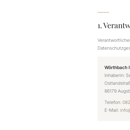
1. Verant
Verantwortlich
Datenschutzges
Wörthbach 
Inhaberin: S
Ostlandstra
86179 Augs
Telefon:
082
E-Mail:
info