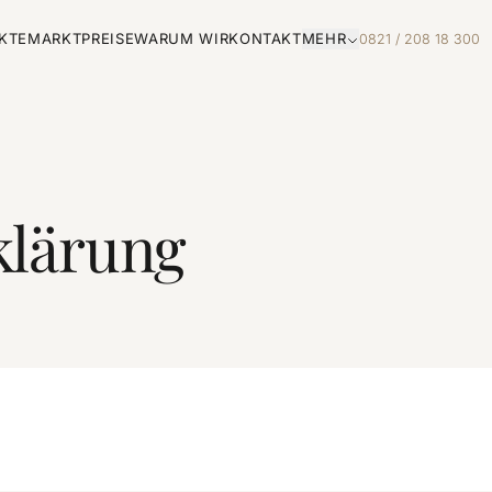
KTE
MARKTPREISE
WARUM WIR
KONTAKT
MEHR
0821 / 208 18 300
klärung