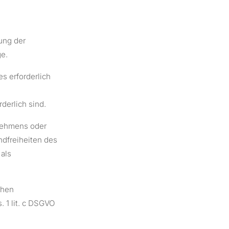
ung der
ge.
s erforderlich
derlich sind.
rnehmens oder
ndfreiheiten des
 als
chen
. 1 lit. c DSGVO