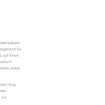
 Datenpakete
bergehend für
) auf Ihrem
matisch
diese selbst
mmen (sog.
mter
 zur