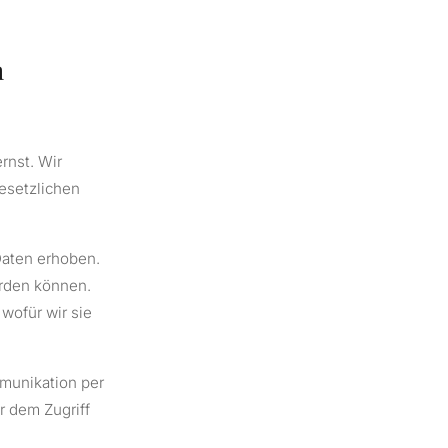
n
rnst. Wir
esetzlichen
aten erhoben.
erden können.
wofür wir sie
mmunikation per
r dem Zugriff